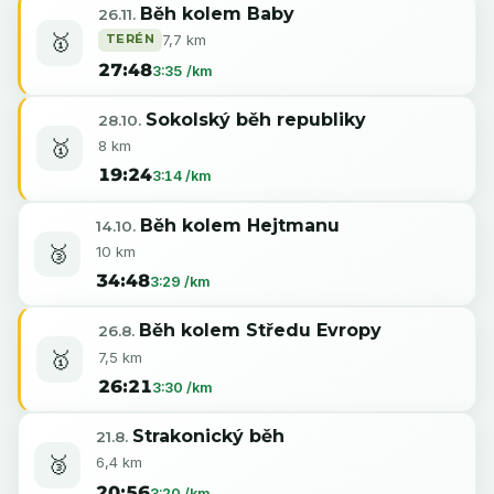
Běh kolem Baby
26.11.
🥇
TERÉN
7,7 km
27:48
3:35 /km
Sokolský běh republiky
28.10.
🥇
8 km
19:24
3:14 /km
Běh kolem Hejtmanu
14.10.
🥉
10 km
34:48
3:29 /km
Běh kolem Středu Evropy
26.8.
🥇
7,5 km
26:21
3:30 /km
Strakonický běh
21.8.
🥉
6,4 km
20:56
3:20 /km