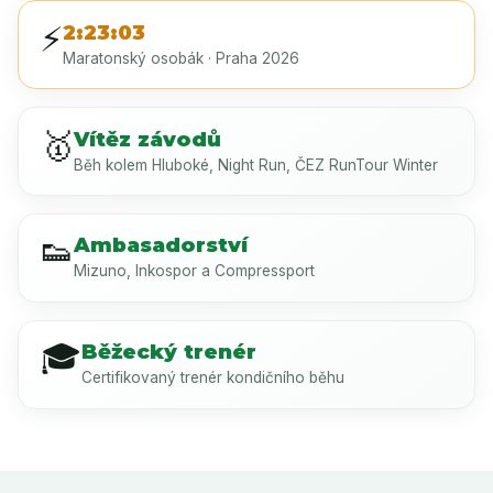
⚡
2:23:03
Maratonský osobák · Praha 2026
🥇
Vítěz závodů
Běh kolem Hluboké, Night Run, ČEZ RunTour Winter
👟
Ambasadorství
Mizuno, Inkospor a Compressport
🎓
Běžecký trenér
Certifikovaný trenér kondičního běhu