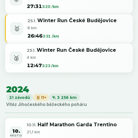
27:31
3:20 /km
Winter Run České Budějovice
25.1.
🥇
8 km
26:46
3:31 /km
Winter Run České Budějovice
25.1.
🥈
4 km
12:47
3:23 /km
2024
21 závodů
🥇 11×
🏃 3 256 km
Vítěz Jihočeského běžeckého poháru
Half Marathon Garda Trentino
10.11.
10.
21,1 km
MÍSTO