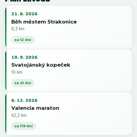
21. 8. 2026
Běh městem Strakonice
6,3 km
za 12 dní
19. 9. 2026
Svatojánský kopeček
10 km
za 41 dní
6. 12. 2026
Valencia maraton
42,2 km
za 119 dní