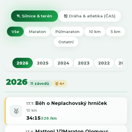
🏃 Silnice & terén
🎽 Dráha & atletika (ČAS)
Vše
Maraton
Půlmaraton
10 km
5 km
Ostatní
2026
2025
2024
2023
2022
2021
2026
11 závodů
🥇 4×
Běh o Neplachovský hrníček
17.7.
🥇
10 km
34:15
3:26 /km
Mattoni 1/2Maraton Olomouc
13.6.