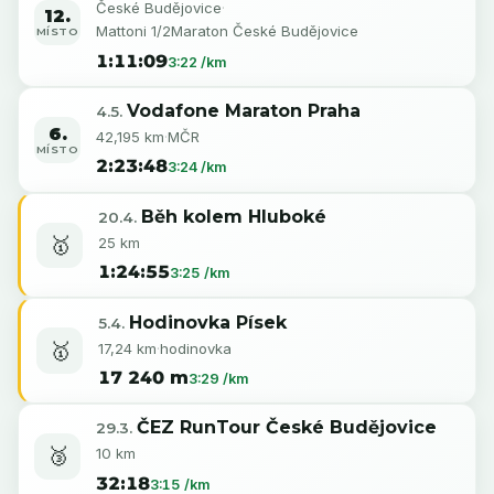
České Budějovice
·
12.
Mattoni 1/2Maraton České Budějovice
MÍSTO
1:11:09
3:22 /km
Vodafone Maraton Praha
4.5.
6.
42,195 km
·
MČR
MÍSTO
2:23:48
3:24 /km
Běh kolem Hluboké
20.4.
🥇
25 km
1:24:55
3:25 /km
Hodinovka Písek
5.4.
🥇
17,24 km
·
hodinovka
17 240 m
3:29 /km
ČEZ RunTour České Budějovice
29.3.
🥉
10 km
32:18
3:15 /km