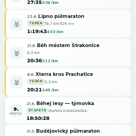
27:35
3:38 /km
Lipno půlmaraton
23.8.
🥇
TERÉN
19,7 km
·
826 m+
1:19:43
4:03 /km
Běh městem Strakonice
21.8.
🥇
6,3 km
20:36
3:13 /km
Xterra kros Prachatice
8.8.
🥇
TERÉN
5,3 km
20:21
3:49 /km
Běhej lesy — týmovka
21.6.
9.
ŠTAFETA
štafeta Instasmečka
MÍSTO
18:50:28
Budějovický půlmaraton
31.5.