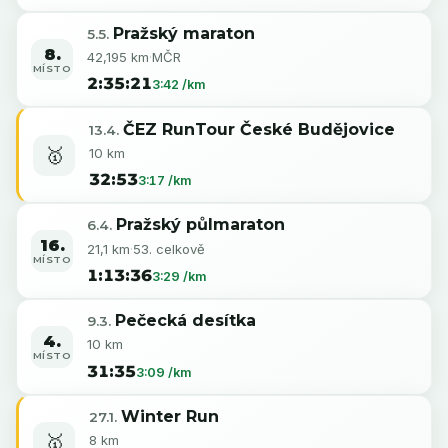
Pražský maraton
5.5.
8.
42,195 km
·
MČR
MÍSTO
2:35:21
3:42 /km
ČEZ RunTour České Budějovice
13.4.
🥇
10 km
32:53
3:17 /km
Pražský půlmaraton
6.4.
16.
21,1 km
·
53. celkově
MÍSTO
1:13:36
3:29 /km
Pečecká desítka
9.3.
4.
10 km
MÍSTO
31:35
3:09 /km
Winter Run
27.1.
🥇
8 km