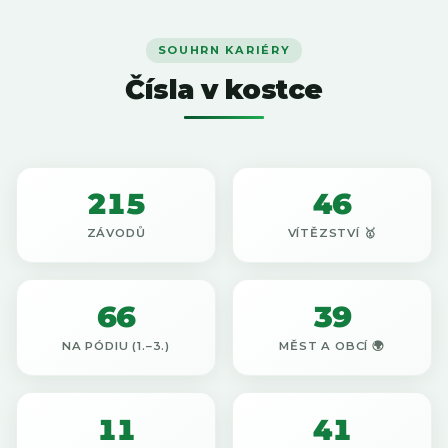
SOUHRN KARIÉRY
Čísla v kostce
215
46
ZÁVODŮ
VÍTĚZSTVÍ 🥇
66
39
NA PÓDIU (1.–3.)
MĚST A OBCÍ 🌍
11
41