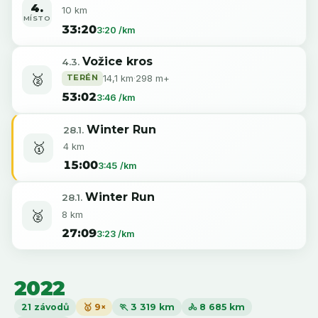
4.
10 km
MÍSTO
33:20
3:20 /km
Vožice kros
4.3.
🥈
TERÉN
14,1 km
·
298 m+
53:02
3:46 /km
Winter Run
28.1.
🥇
4 km
15:00
3:45 /km
Winter Run
28.1.
🥈
8 km
27:09
3:23 /km
2022
21 závodů
🥇 9×
🏃 3 319 km
🚴 8 685 km