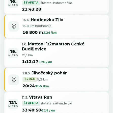
16.
ŠTAFETA
štafeta Instasmečka
MÍSTO
21:43:28
Hodinovka Zliv
16.6.
🥇
16,8 km
·
hodinovka
16 800 m
3:34 /km
Mattoni 1/2maraton České
1.6.
Budějovice
19.
21,1 km
MÍSTO
1:13:17
3:29 /km
Jihočeský pohár
28.5.
🥇
TERÉN
5,2 km
20:24
3:55 /km
Vltava Run
11.5.
121.
ŠTAFETA
štafeta s #tymdejvid
MÍSTO
33:40:50
6:18 /km