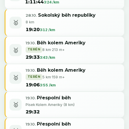
1:11:44
3:24 /km
Sokolský běh republiky
28.10.
🥇
8 km
19:20
3:12 /km
Běh kolem Ameriky
19.10.
🥇
TERÉN
8 km
·
213 m+
29:33
3:43 /km
Běh kolem Ameriky
19.10.
🥇
TERÉN
5 km
·
159 m+
19:06
3:55 /km
Přespolní běh
19.10.
🥇
Písek
·
Kolem Ameriky (8 km)
29:32
Přespolní běh
19.10.