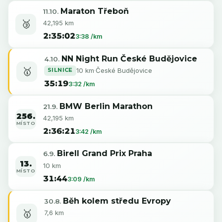
Maraton Třeboň
11.10.
🥉
42,195 km
2:35:02
3:38 /km
NN Night Run České Budějovice
4.10.
🥇
SILNICE
10 km
·
České Budějovice
35:19
3:32 /km
BMW Berlin Marathon
21.9.
256.
42,195 km
MÍSTO
2:36:21
3:42 /km
Birell Grand Prix Praha
6.9.
13.
10 km
MÍSTO
31:44
3:09 /km
Běh kolem středu Evropy
30.8.
🥇
7,6 km