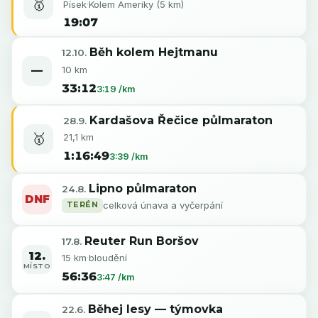
🥇
Písek
·
Kolem Ameriky (5 km)
19:07
Běh kolem Hejtmanu
12.10.
10 km
—
33:12
3:19 /km
Kardašova Řečice půlmaraton
28.9.
🥇
21,1 km
1:16:49
3:39 /km
Lipno půlmaraton
24.8.
DNF
TERÉN
celková únava a vyčerpání
Reuter Run Boršov
17.8.
12.
15 km
·
bloudění
MÍSTO
56:36
3:47 /km
Běhej lesy — týmovka
22.6.