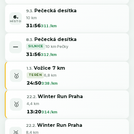
Pečecká desítka
9.3.
6.
10 km
MÍSTO
31:56
3:11 /km
Pečecká desítka
8.3.
SILNICE
10 km
·
Pečky
—
31:56
3:12 /km
Vožice 7 km
1.3.
🥇
TERÉN
6,8 km
24:50
3:38 /km
Winter Run Praha
22.2.
🥇
4,4 km
13:20
3:14 /km
Winter Run Praha
22.2.
🥉
8,4 km