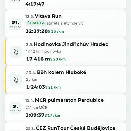
4:17:47
Vltava Run
13.5.
91.
ŠTAFETA
štafeta s #tymdejvid
MÍSTO
32:37:20
5:15 /km
Hodinovka Jindřichův Hradec
3.5.
🥇
17,42 km
·
hodinovka
17 416 m
3:23 /km
Běh kolem Hluboké
23.4.
🥇
25 km
1:24:03
3:21 /km
MČR půlmaraton Pardubice
15.4.
9.
21,1 km
·
MČR
MÍSTO
1:09:37
3:17 /km
ČEZ RunTour České Budějovice
25.3.