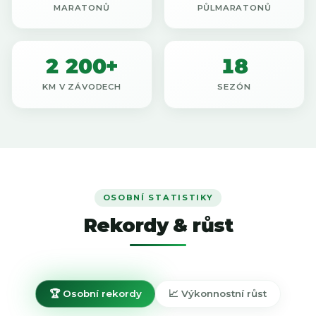
MARATONŮ
PŮLMARATONŮ
2 200+
18
KM V ZÁVODECH
SEZÓN
OSOBNÍ STATISTIKY
Rekordy & růst
🏆 Osobní rekordy
📈 Výkonnostní růst