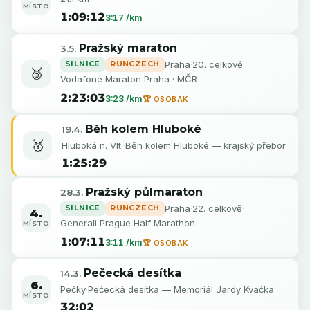
MÍSTO
1:09:12
3:17 /km
Pražský maraton
3.5.
SILNICE
RUNCZECH
Praha
·
20. celkově
·
🥉
Vodafone Maraton Praha · MČR
2:23:03
3:23 /km
🏆 OSOBÁK
Běh kolem Hluboké
19.4.
🥇
Hluboká n. Vlt.
·
Běh kolem Hluboké — krajský přebor
1:25:29
Pražský půlmaraton
28.3.
SILNICE
RUNCZECH
Praha
·
22. celkově
·
4.
Generali Prague Half Marathon
MÍSTO
1:07:11
3:11 /km
🏆 OSOBÁK
Pečecká desítka
14.3.
6.
Pečky
·
Pečecká desítka — Memoriál Jardy Kvačka
MÍSTO
32:02