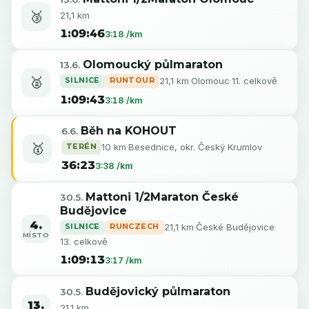
🥉
21,1 km
1:09:46
3:18 /km
Olomoucký půlmaraton
13.6.
🥈
SILNICE
RUNTOUR
21,1 km
·
Olomouc
·
11. celkově
1:09:43
3:18 /km
Běh na KOHOUT
6.6.
🥇
TERÉN
10 km
·
Besednice, okr. Český Krumlov
36:23
3:38 /km
Mattoni 1/2Maraton České
30.5.
Budějovice
4.
SILNICE
RUNCZECH
21,1 km
·
České Budějovice
·
MÍSTO
13. celkově
1:09:13
3:17 /km
Budějovický půlmaraton
30.5.
13.
21.1 km