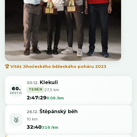
🏆 Vítěz Jihočeského běžeckého poháru 2023
Klekuli
30.12.
60.
TERÉN
27,5 km
MÍSTO
2:47:29
6:06 /km
Štěpánský běh
26.12.
🥈
10 km
32:40
3:16 /km