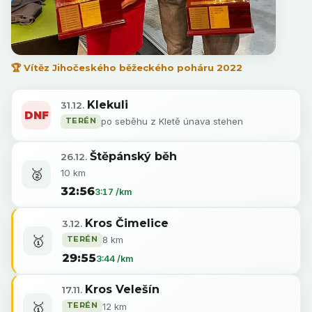
🏆 Vítěz Jihočeského běžeckého poháru 2022
Klekuli
31.12.
DNF
TERÉN
po seběhu z Kletě únava stehen
Štěpánský běh
26.12.
🥈
10 km
32:56
3:17 /km
Kros Čimelice
3.12.
🥇
TERÉN
8 km
29:55
3:44 /km
Kros Velešín
17.11.
🥇
TERÉN
12 km