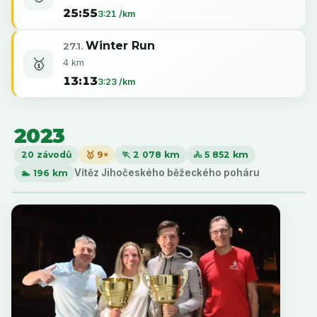
25:55
3:21 /km
Winter Run
27.1.
🥇
4 km
13:13
3:23 /km
2023
20 závodů
🥇 9×
🏃 2 078 km
🚴 5 852 km
Vítěz Jihočeského běžeckého poháru
🏊 196 km