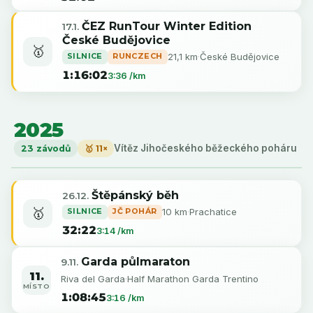
ČEZ RunTour Winter Edition
17.1.
České Budějovice
🥇
SILNICE
RUNCZECH
21,1 km
·
České Budějovice
1:16:02
3:36 /km
2025
Vítěz Jihočeského běžeckého poháru
23 závodů
🥇 11×
Štěpánský běh
26.12.
🥇
SILNICE
JČ POHÁR
10 km
·
Prachatice
32:22
3:14 /km
Garda půlmaraton
9.11.
11.
Riva del Garda
·
Half Marathon Garda Trentino
MÍSTO
1:08:45
3:16 /km