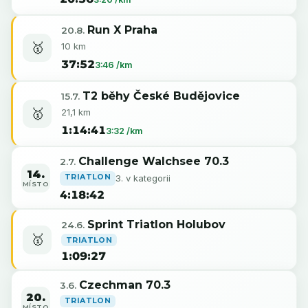
Run X Praha
20.8.
🥇
10 km
37:52
3:46 /km
T2 běhy České Budějovice
15.7.
🥇
21,1 km
1:14:41
3:32 /km
Challenge Walchsee 70.3
2.7.
14.
TRIATLON
3. v kategorii
MÍSTO
4:18:42
Sprint Triatlon Holubov
24.6.
🥇
TRIATLON
1:09:27
Czechman 70.3
3.6.
20.
TRIATLON
MÍSTO