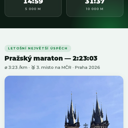
14:59
31:37
5 000 M
10 000 M
LETOŠNÍ NEJVĚTŠÍ ÚSPĚCH
Pražský maraton — 2:23:03
⌀ 3:23 /km · 🥉 3. místo na MČR · Praha 2026