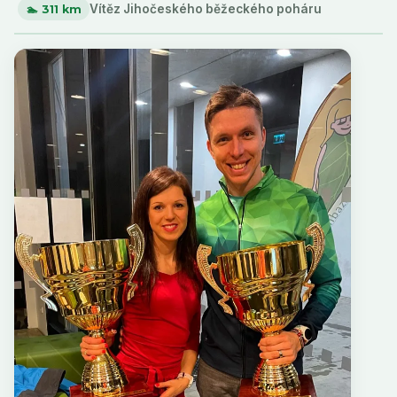
Vítěz Jihočeského běžeckého poháru
🏊 311 km