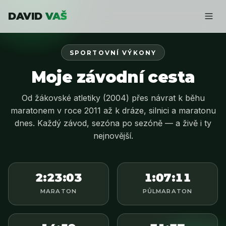
DAVID
VAŠ
SPORTOVNÍ VÝKONY
Moje závodní cesta
Od žákovské atletiky (2004) přes návrat k běhu
maratonem v roce 2011 až k dráze, silnici a maratonu
dnes. Každý závod, sezóna po sezóně — a živě i ty
nejnovější.
2:23:03
1:07:11
MARATON
PŮLMARATON