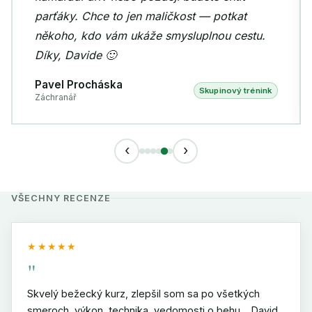
parťáky. Chce to jen maličkost — potkat
někoho, kdo vám ukáže smysluplnou cestu.
Díky, Davide 🙂
Pavel Procháska
Skupinový trénink
Záchranář
‹
›
VŠECHNY RECENZE
★★★★★
"
Skvelý bežecký kurz, zlepšil som sa po všetkých
smeroch, výkon, technika, vedomosti o behu… David