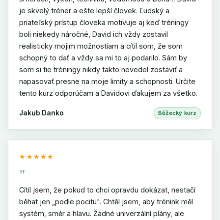
je skvelý tréner a ešte lepší človek. Ľudský a
priateľský prístup človeka motivuje aj keď tréningy
boli niekedy náročné, David ich vždy zostavil
realisticky mojim možnostiam a cítil som, že som
schopný to dať a vždy sa mi to aj podarilo. Sám by
som si tie tréningy nikdy takto nevedel zostaviť a
napasovať presne na moje limity a schopnosti. Určite
tento kurz odporúčam a Davidovi ďakujem za všetko.
Jakub Danko
Běžecký kurz
★★★★★
"
Cítil jsem, že pokud to chci opravdu dokázat, nestačí
běhat jen „podle pocitu". Chtěl jsem, aby trénink měl
systém, směr a hlavu. Žádné univerzální plány, ale