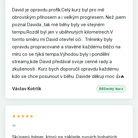
David je opravdu profík.Celý kurz byl pro mě
obrovským přínosem a i velkým progresem. Než jsem
poznal Davida ,tak mé běhy byly ve stejném
tempu.Rozdíl byl jen v uběhnutých kilometrech.V
tomto směru mi David otevřel oči . Tréninky byly
opravdu propracované a stavěné každému běžci na
míru co se týká tempa.Výhodou byly i pondělní
streamy,kde David předával svoje cenné rady a
zkušenosti . Kurz bych doporučil opravdu každému
kdo se chce posunout v běhu .Davide děkuji moc 👍🔥
Václav Kotrlík
Běžecký kurz
★★★★★
"
Skúsený tréner, ktorý na základe svojich bohatých