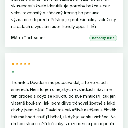
skúseností skvele identifikuje potreby bežca a cez
velmi rozmanitý a zábavný tréning ho posunie
významne dopredu. Prístup je profesionálny, založený
na dátach s využitím user frendly apps 🏃‍♂️👍
Mário Tuchscher
Běžecký kurz
★★★★★
"
Trénink s Davidem mě posouvá dál, a to ve všech
směrech. Není to jen o nějakých výsledcích. Baví mě
ten proces a když se kouknu do své minulosti, tak jen
vlastně koukám, jak jsem dříve trénoval špatně a jaké
chyby jsem dělal. David má nakažlivé nadšení a člověk
tak má hned chuť jít běhat, i když je venku vichřice. Na
druhou stranu dělá tréninky s rozumem a pochopením