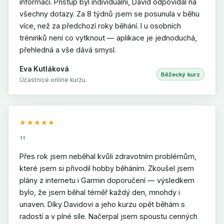
informací. Přístup byl individuální, David odpovídal na
všechny dotazy. Za 8 týdnů jsem se posunula v běhu
více, než za předchozí roky běhání. I u osobních
tréninků není co vytknout — aplikace je jednoduchá,
přehledná a vše dává smysl.
Eva Kutláková
Běžecký kurz
Účastnice online kurzu
★★★★★
"
Přes rok jsem neběhal kvůli zdravotním problémům,
které jsem si přivodil hobby běháním. Zkoušel jsem
plány z internetu i Garmin doporučení — výsledkem
bylo, že jsem běhal téměř každý den, mnohdy i
unaven. Díky Davidovi a jeho kurzu opět běhám s
radostí a v plné síle. Načerpal jsem spoustu cenných