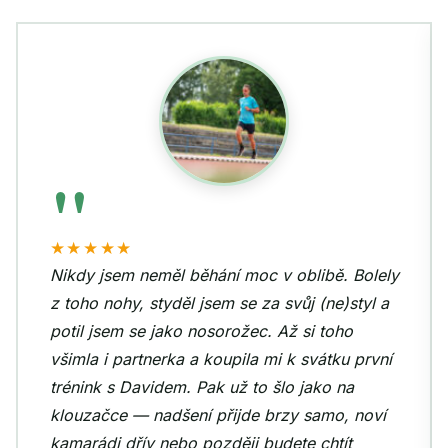
"
★★★★★
Nikdy jsem neměl běhání moc v oblibě. Bolely
z toho nohy, styděl jsem se za svůj (ne)styl a
potil jsem se jako nosorožec. Až si toho
všimla i partnerka a koupila mi k svátku první
trénink s Davidem. Pak už to šlo jako na
klouzačce — nadšení přijde brzy samo, noví
kamarádi dřív nebo později budete chtít