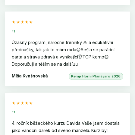
★★★★★
"
Úžasný program, náročné tréninky 💪 a edukativní
přednášky, tak jak to mám ráda😉Sešla se parádní
parta a strava zdravá a vynikající👌TOP kemp😉
Doporučuji a těším se na další🏃‍♀️
Míša Kvašnovská
Kemp Horní Planá jaro 2026
★★★★★
"
4. ročník běžeckého kurzu Davida Vaše jsem dostala
jako vánoční dárek od svého manžela. Kurz byl