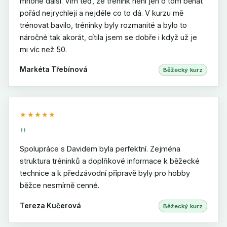
mnohé další. Vím teď, že trénink není jen o tom běhat
pořád nejrychleji a nejdéle co to dá. V kurzu mě
trénovat bavilo, tréninky byly rozmanité a bylo to
náročné tak akorát, cítila jsem se dobře i když už je
mi víc než 50.
Markéta Třebínová
Běžecký kurz
★★★★★
"
Spolupráce s Davidem byla perfektní. Zejména
struktura tréninků a doplňkové informace k běžecké
technice a k předzávodní přípravě byly pro hobby
běžce nesmírně cenné.
Tereza Kučerová
Běžecký kurz