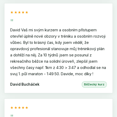
★★★★★
"
David Vaš mi svým kurzem a osobním přístupem
otevřel úplně nové obzory v tréniku a osobním rozvoji
vůbec. Byl to krásný čas, kdy jsem věděl, že
opravdový profesionál stanovuje můj tréninkový plán
a dohlíží na něj. Za 10 týdnů jsem se posunul z
rekreačního běžce na solidní úroveň, zlepšil jsem
všechny časy např. 1km z 4:30 > 3:47 a odhodlal se na
svuj 1. půl maraton - 1:49:50. Davide, moc díky !
David Bucháček
Běžecký kurz
★★★★★
"