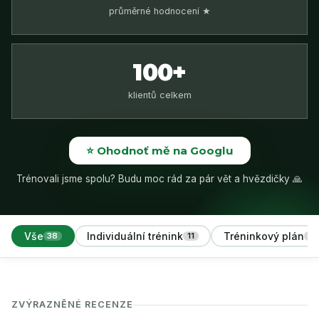
průměrné hodnocení ★
100+
klientů celkem
⭐ Ohodnoť mě na Googlu
Trénovali jsme spolu? Budu moc rád za pár vět a hvězdičky 🙏
Vše
Individuální trénink
Tréninkový plán
38
11
2
ZVÝRAZNĚNÉ RECENZE