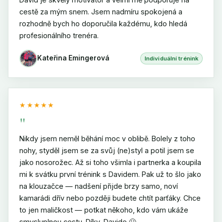
cestě za mým snem. Jsem nadmíru spokojená a
rozhodně bych ho doporučila každému, kdo hledá
profesionálního trenéra.
Kateřina Emingerová
Individuální trénink
★★★★★
"
Nikdy jsem neměl běhání moc v oblibě. Bolely z toho
nohy, styděl jsem se za svůj (ne)styl a potil jsem se
jako nosorožec. Až si toho všimla i partnerka a koupila
mi k svátku první trénink s Davidem. Pak už to šlo jako
na klouzačce — nadšení přijde brzy samo, noví
kamarádi dřív nebo později budete chtít parťáky. Chce
to jen maličkost — potkat někoho, kdo vám ukáže
smysluplnou cestu. Díky, Davide 🙂