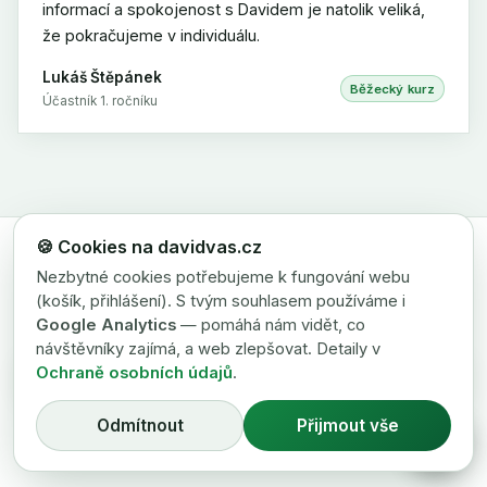
informací a spokojenost s Davidem je natolik veliká,
že pokračujeme v individuálu.
Lukáš Štěpánek
Běžecký kurz
Účastník 1. ročníku
🍪 Cookies na davidvas.cz
Nezbytné cookies potřebujeme k fungování webu
Byl jsi můj klient? Napiš recenzi →
(košík, přihlášení). S tvým souhlasem používáme i
Tvoje zkušenost pomůže dalším běžcům udělat správné
Google Analytics
— pomáhá nám vidět, co
rozhodnutí.
návštěvníky zajímá, a web zlepšovat. Detaily v
Ochraně osobních údajů
.
Napsat na Google
Odmítnout
Přijmout vše
Vlastní formulář
💬