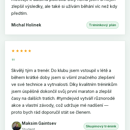
zlepšil výsledky, ale také si užívám běhání víc než kdy
předtím.
Michal Holinek
Tréninkový plán
★★★★★
"
Skvělý tým a trenér. Do klubu jsem vstoupil v létě a
během krátké doby jsem si všiml značného zlepšení
ve své technice a vytrvalosti. Díky kvalitním tréninkům
jsem úspěšně dokončil svůj první maraton a zlepšil
časy na dalších tratích. #tymdejvid vytváří různorodé
akce a vlastní závody, což udržuje mé nadšení —
proto bych rád doporučil stát se členem.
Maksim Gaintsev
Skupinový trénink
Student