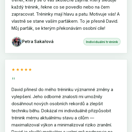
každý trénink, řekne co se povedlo nebo na čem
zapracovat. Tréninky mají hlavu a patu. Motivuje vás! A
vlastně se stane vaším parťákem. To je přesně David.
Můj parťák, se kterým překonávám osobní cíle!
Petra Sakařová
Individuální trénink
★★★★★
"
David přinesl do mého tréninku významné změny a
vylepšení. Jeho odborné znalosti mi umožnily
dosáhnout nových osobních rekordů a zlepšit
techniku běhu. Dokázal mi individuálně přizpůsobit
trénink mému aktuálnímu stavu a cílům —
maximalizoval výkon a minimalizoval riziko zranění.
David je skvělý motivátor a velmi mě podporuje na