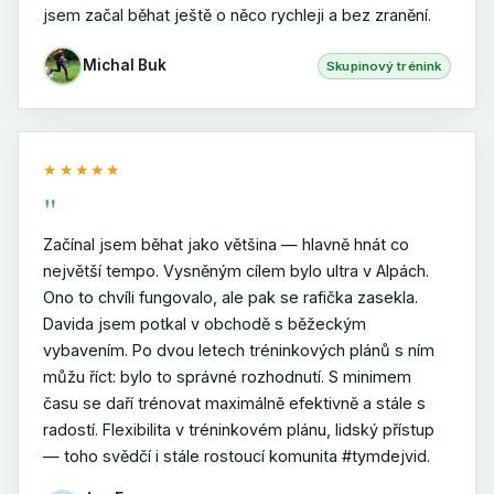
jsem začal běhat ještě o něco rychleji a bez zranění.
Michal Buk
Skupinový trénink
★★★★★
"
Začínal jsem běhat jako většina — hlavně hnát co
největší tempo. Vysněným cílem bylo ultra v Alpách.
Ono to chvíli fungovalo, ale pak se rafička zasekla.
Davida jsem potkal v obchodě s běžeckým
vybavením. Po dvou letech tréninkových plánů s ním
můžu říct: bylo to správné rozhodnutí. S minimem
času se daří trénovat maximálně efektivně a stále s
radostí. Flexibilita v tréninkovém plánu, lidský přístup
— toho svědčí i stále rostoucí komunita #tymdejvid.