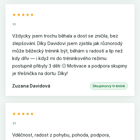
★★★★★
"
Vždycky jsem trochu běhala a dost se zničila, bez
zlepšování. Díky Davidovi jsem zjistila jak různorodý
může běžecký trénink být, běhám s radostí a líp než
kdy dřív — i když mi do tréninkového režimu
postupně přibyly 3 děti 🙂 Motivace a podpora skupiny
je třešnička na dortu. Díky!
Zuzana Davidová
Skupinový trénink
★★★★★
"
Vděčnost, radost z pohybu, pohoda, podpora,