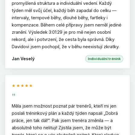
promyšlená struktura a individuální vedení. Každý
týden měl svůj účel, každý běh zapadal do celku —
intervaly, tempové běhy, dlouhé běhy, fartleky i
kompenzace. Během celé přípravy jsem neměl jediné
zranění. Výsledek 3:01:29 je pro mě nejen osobní
rekord, ale i potvrzení, že cesta byla správná. Díky
Davidovi jsem pochopil, že v běhu neexistují zkratky.
Jan Veselý
Individuální trénink
★★★★★
"
Měla jsem možnost poznat pár trenérů, kteří mi jen
poslali tréninkový plán a každý týden napsali „Dobrá
práce, jen tak dál!". Pak jsem trenéra změnila — a
absolutně toho nelituji! Zjistila jsem, že může být
trenér, který se o vás skutečně zajímá. Který sleduje