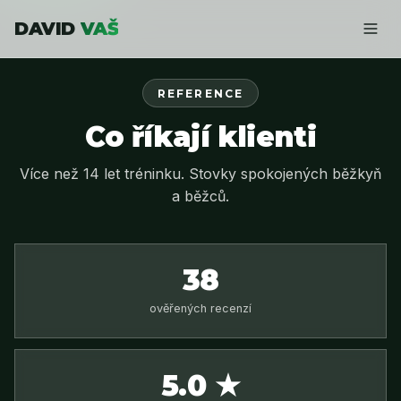
DAVID
VAŠ
REFERENCE
Co říkají klienti
Více než 14 let tréninku. Stovky spokojených běžkyň
a běžců.
38
ověřených recenzí
5.0 ★