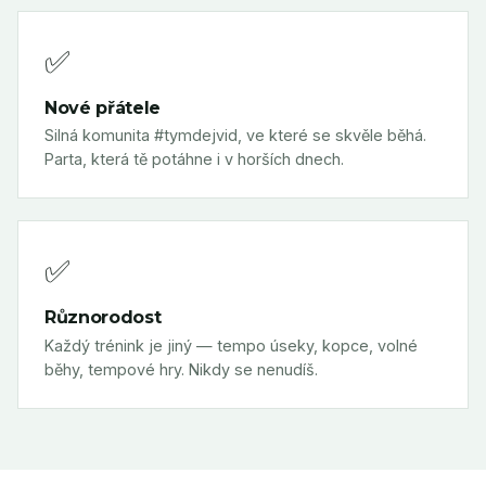
✅
Nové přátele
Silná komunita #tymdejvid, ve které se skvěle běhá.
Parta, která tě potáhne i v horších dnech.
✅
Různorodost
Každý trénink je jiný — tempo úseky, kopce, volné
běhy, tempové hry. Nikdy se nenudíš.