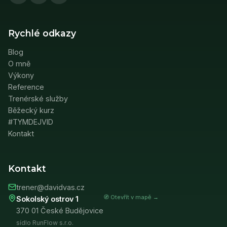
Rychlé odkazy
Blog
O mně
Výkony
Reference
Trenérské služby
Běžecký kurz
#TYMDEJVID
Kontakt
Kontakt
trener@davidvas.cz
🧭 Otevřít v mapě →
Sokolský ostrov 1
370 01 České Budějovice
sídlo RunFlow s.r.o.