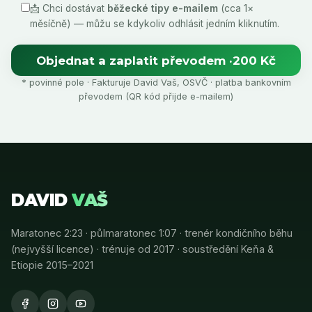
📩 Chci dostávat
běžecké tipy e-mailem
(cca 1×
měsíčně) — můžu se kdykoliv odhlásit jedním kliknutím.
Objednat a zaplatit převodem ·
200 Kč
* povinné pole · Fakturuje David Vaš, OSVČ · platba bankovním
převodem (QR kód přijde e-mailem)
DAVID
VAŠ
Maratonec 2:23 · půlmaratonec 1:07 · trenér kondičního běhu
(nejvyšší licence) · trénuje od 2017 · soustředění Keňa &
Etiopie 2015–2021