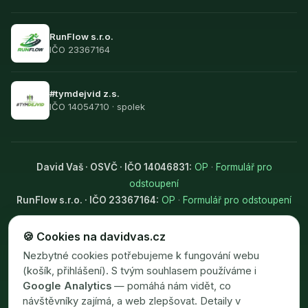
RunFlow s.r.o.
IČO 23367164
#tymdejvid z.s.
IČO 14054710 · spolek
David Vaš · OSVČ · IČO 14046831:
OP
·
Formulář pro
odstoupení
RunFlow s.r.o. · IČO 23367164:
OP
·
Formulář pro odstoupení
Ochrana osobních údajů (GDPR)
— společné pro obě entity
🍪 Cookies na davidvas.cz
Nastavení cookies
Nezbytné cookies potřebujeme k fungování webu
(košík, přihlášení). S tvým souhlasem používáme i
Google Analytics
— pomáhá nám vidět, co
návštěvníky zajímá, a web zlepšovat. Detaily v