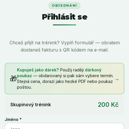
OBJEDNÁNÍ
Přihlásit se
Chceš přijít na trénink? Vyplň formulář — obratem
dostaneš fakturu s QR kódem na e-mail.
Kupuješ jako dárek?
Použij raději
dárkový
poukaz
— obdarovaný si pak sám vybere termín.
🎁
→
Stejná cena, dorazí jako hezké PDF nebo poukaz
poštou.
200 Kč
Skupinový trénink
Jméno *