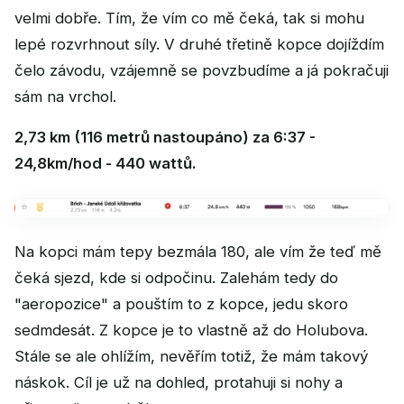
velmi dobře. Tím, že vím co mě čeká, tak si mohu
lepé rozvrhnout síly. V druhé třetině kopce dojíždím
čelo závodu, vzájemně se povzbudíme a já pokračuji
sám na vrchol.
2,73 km (116 metrů nastoupáno) za 6:37 -
24,8km/hod - 440 wattů.
Na kopci mám tepy bezmála 180, ale vím že teď mě
čeká sjezd, kde si odpočinu. Zalehám tedy do
"aeropozice" a pouštím to z kopce, jedu skoro
sedmdesát. Z kopce je to vlastně až do Holubova.
Stále se ale ohlížím, nevěřím totiž, že mám takový
náskok. Cíl je už na dohled, protahuji si nohy a