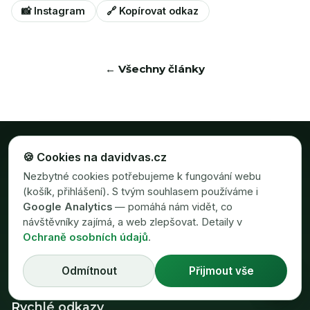
📸 Instagram
🔗 Kopírovat odkaz
← Všechny články
🍪 Cookies na davidvas.cz
DAVID
VAŠ
Nezbytné cookies potřebujeme k fungování webu
(košík, přihlášení). S tvým souhlasem používáme i
Google Analytics
— pomáhá nám vidět, co
Maratonec 2:23 · půlmaratonec 1:07 · trenér kondičního běhu
návštěvníky zajímá, a web zlepšovat. Detaily v
(nejvyšší licence) · trénuje od 2017 · soustředění Keňa &
Ochraně osobních údajů
.
Etiopie 2015–2021
Odmítnout
Přijmout vše
💬
Rychlé odkazy