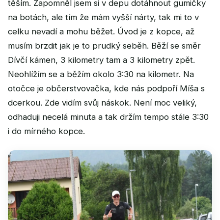
těším. Zapomněl jsem si v depu dotáhnout gumičky
na botách, ale tím že mám vyšší nárty, tak mi to v
celku nevadí a mohu běžet. Úvod je z kopce, až
musím brzdit jak je to prudký seběh. Běží se směr
Dívčí kámen, 3 kilometry tam a 3 kilometry zpět.
Neohlížím se a běžím okolo 3:30 na kilometr. Na
otočce je občerstvovačka, kde nás podpoří Míša s
dcerkou. Zde vidím svůj náskok. Není moc veliký,
odhaduji necelá minuta a tak držím tempo stále 3:30
i do mírného kopce.