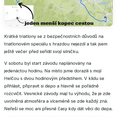
Krátké triatlony se z bezpečnostních důvodů na
triatlonovém speciálu s hrazdou nejezdí a tak jsem
ještě večer před seřídil svojí silničku.
V sobotu byl start závodu naplánovány na
jedenáctou hodinu. Na místo jsme dorazili s mojí
Helčou s dvou hodinovým předstihem. V klidu se
přihlásit, připravit si depo a hlavně se pořádně
rozcvičit. Vesnické závody mají tu výhodu, že je zde
uvolněná atmosféra a víceméně se zde každý zná.
Neřeší se moc ani přesné časy kdy dát věci do depa.