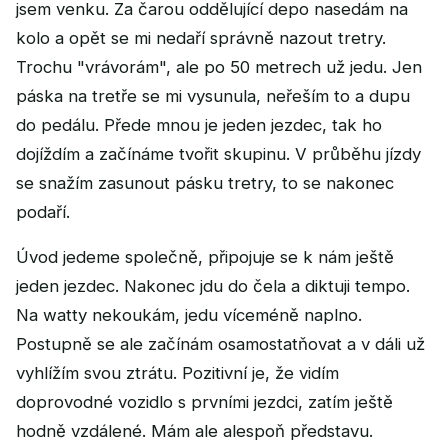
jsem venku. Za čarou oddělující depo nasedám na
kolo a opět se mi nedaří správně nazout tretry.
Trochu "vrávorám", ale po 50 metrech už jedu. Jen
páska na tretře se mi vysunula, neřeším to a dupu
do pedálu. Přede mnou je jeden jezdec, tak ho
dojíždím a začínáme tvořit skupinu. V průběhu jízdy
se snažím zasunout pásku tretry, to se nakonec
podaří.
Úvod jedeme společně, připojuje se k nám ještě
jeden jezdec. Nakonec jdu do čela a diktuji tempo.
Na watty nekoukám, jedu víceméně naplno.
Postupně se ale začínám osamostatňovat a v dáli už
vyhlížím svou ztrátu. Pozitivní je, že vidím
doprovodné vozidlo s prvními jezdci, zatím ještě
hodně vzdálené. Mám ale alespoň představu.