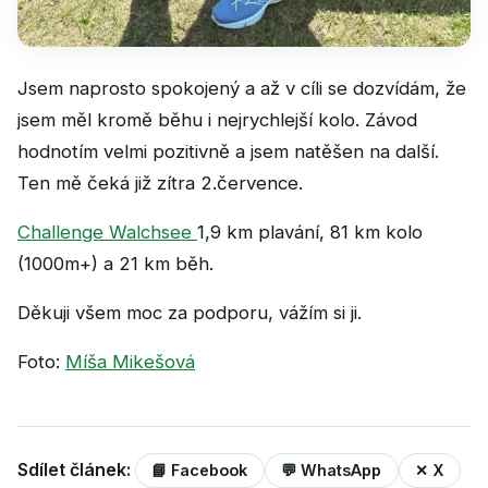
Jsem naprosto spokojený a až v cíli se dozvídám, že
jsem měl kromě běhu i nejrychlejší kolo. Závod
hodnotím velmi pozitivně a jsem natěšen na další.
Ten mě čeká již zítra 2.července.
Challenge Walchsee
1,9 km plavání, 81 km kolo
(1000m+) a 21 km běh.
Děkuji všem moc za podporu, vážím si ji.
Foto:
Míša Mikešová
Sdílet článek:
📘 Facebook
💬 WhatsApp
✕ X