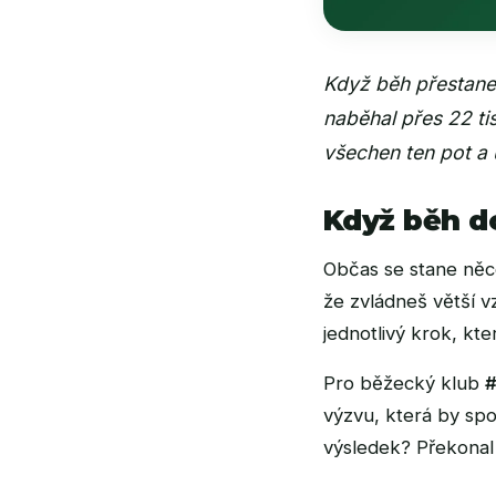
Když běh přestane
naběhal přes 22 tis
všechen ten pot a 
Když běh d
Občas se stane něco
že zvládneš větší v
jednotlivý krok, kt
Pro běžecký klub
#
výzvu, která by spo
výsledek? Překonal