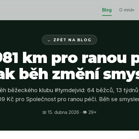
Blog
O mně
▾
← ZPĚT NA BLOG
981 km pro ranou p
ak běh změní smy
běh běžeckého klubu #tymdejvid: 64 běžců, 13 týdnů 
09 Kč pro Společnost pro ranou péči. Běh se smysle
📅 15. dubna 2026 · 👁 29×