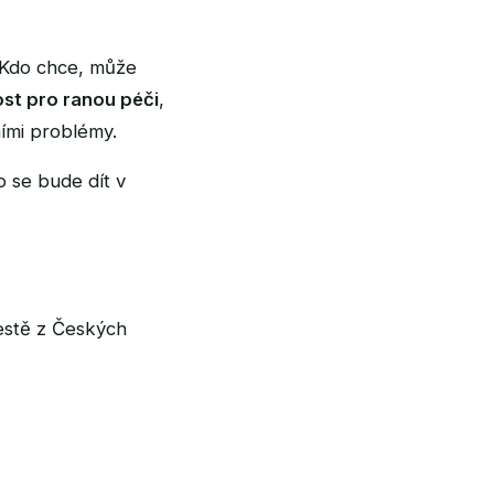
 Kdo chce, může
st pro ranou péči
,
ními problémy.
o se bude dít v
stě z Českých