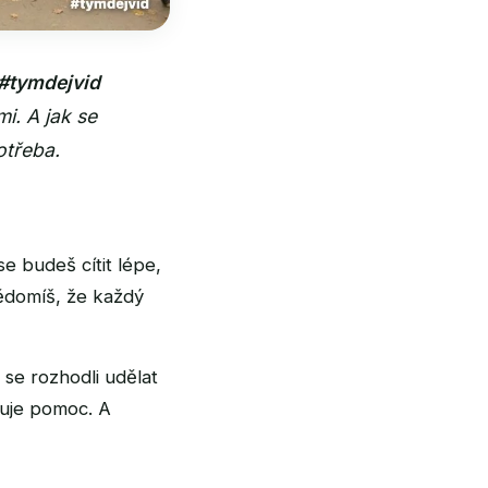
#tymdejvid
i. A jak se
otřeba.
e budeš cítit lépe,
vědomíš, že každý
e se rozhodli udělat
buje pomoc. A