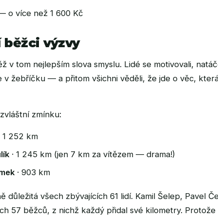
 o více než 1 600 Kč
í běžci výzvy
ěž v tom nejlepším slova smyslu. Lidé se motivovali, nat
e v žebříčku — a přitom všichni věděli, že jde o věc, kte
 zvláštní zmínku:
 1 252 km
lík
· 1 245 km (jen 7 km za vítězem — drama!)
ámek
· 903 km
ě důležitá všech zbývajících 61 lidí. Kamil Šelep, Pavel 
ch 57 běžců, z nichž každý přidal své kilometry. Protože 