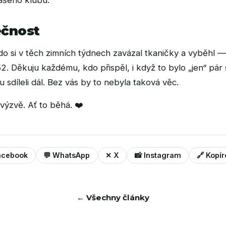
ašeho klubu.
ěčnost
 si v těch zimních týdnech zavázal tkaničky a vyběhl — 
2. Děkuju každému, kdo přispěl, i když to bylo „jen“ pár 
u sdíleli dál. Bez vás by to nebyla taková věc.
 výzvě. Ať to běhá. ❤️
acebook
💬 WhatsApp
✕ X
📸 Instagram
🔗 Kopí
← Všechny články