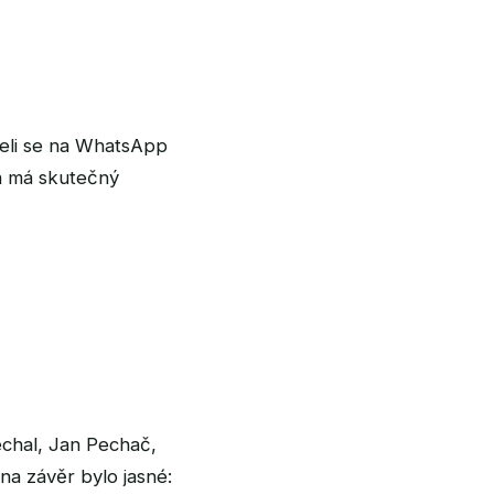
áčeli se na WhatsApp
rá má skutečný
Čechal, Jan Pechač,
na závěr bylo jasné: