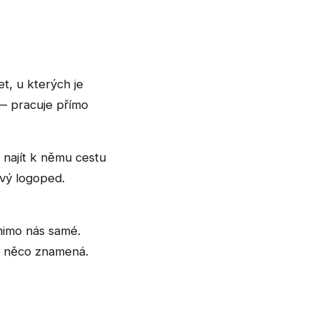
t, u kterých je
— pracuje přímo
 najít k němu cestu
ový logoped.
mimo nás samé.
to něco znamená.