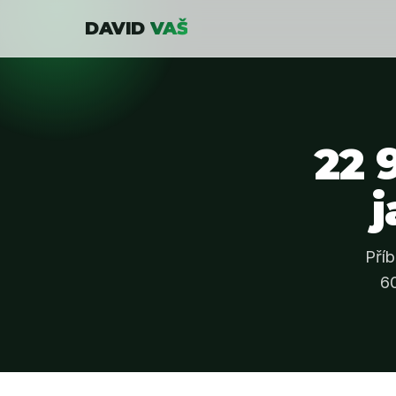
DAVID
VAŠ
22 
j
Pří
6