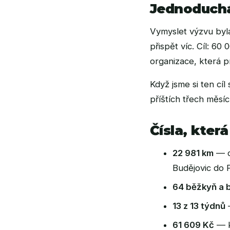
Jednoduchá
Vymyslet výzvu byl
přispět víc. Cíl: 60
organizace, která p
Když jsme si ten cíl
příštích třech měsíc
Čísla, kter
22 981 km
— c
Budějovic do 
64 běžkyň a 
13 z 13 týdnů
—
61 609 Kč
— k