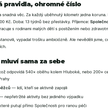
 pravidla, ohromné číslo
a snadná věc. Za každý uběhnutý kilometr jedna koruna.
 000 Kč. Doba: 13 týdnů bez přestávky. Příjemce:
Společno
racuje s rodinami malých dětí s postižením nebo zdravot
 stanovili, vypadal trošku ambiciózně. Ale nevěděli jsme, c
ích.
á mluví sama za sebe
ož odpovídá 540× oběhu kolem Hluboké, nebo 200× ce
Prahy
běžců
— lidí, kteří se aktivně zapojili
 nepřetržité aktivity bez jediného výpadku
teré putují přímo Společnosti pro ranou péči