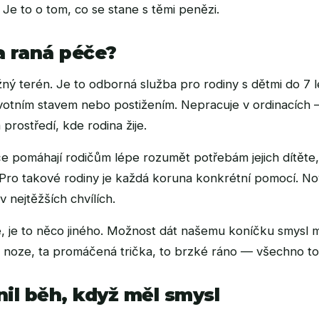
 Je to o tom, co se stane s těmi penězi.
a raná péče?
ý terén. Je to odborná služba pro rodiny s dětmi do 7 le
votním stavem nebo postižením. Nepracuje v ordinacích 
prostředí, kde rodina žije.
e pomáhají rodičům lépe rozumět potřebám jejich dítěte,
dál. Pro takové rodiny je každá koruna konkrétní pomocí. N
 nejtěžších chvílích.
, je to něco jiného. Možnost dát našemu koníčku smysl 
 v noze, ta promáčená trička, to brzké ráno — všechno 
il běh, když měl smysl