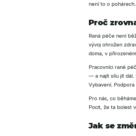
není to o pohárech.
Proč zrovn
Raná péče není běžn
vývoj ohrožen zdra
doma, v přirozeném 
Pracovníci rané péč
— a najít sílu jít 
Vybavení. Podpora v
Pro nás, co běháme
Pocit, že ta bolest
Jak se změn