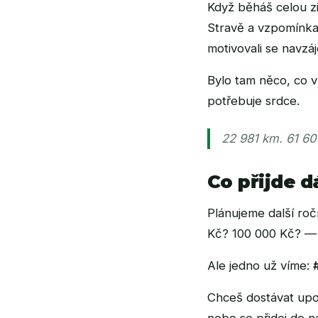
Když běháš celou zi
Stravě a vzpomínka 
motivovali se navzá
Bylo tam něco, co v
potřebuje srdce.
22 981 km. 61 609
Co přijde d
Plánujeme další roč
Kč? 100 000 Kč? — za
Ale jedno už víme:
Chceš dostávat upoz