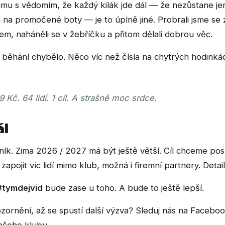
mu s vědomím, že každý kilák jde dál — že nezůstane jen
na promočené boty — je to úplně jiné. Probrali jsme se
jem, naháněli se v žebříčku a přitom dělali dobrou věc.
 běhání chybělo. Něco víc než čísla na chytrých hodinká
 Kč. 64 lidí. 1 cíl. A strašně moc srdce.
ál
ník. Zima 2026 / 2027 má být ještě větší. Cíl chceme po
pojit víc lidí mimo klub, možná i firemní partnery. Detai
#tymdejvid
bude zase u toho. A bude to ještě lepší.
ornění, až se spustí další výzva? Sleduj nás na Facebo