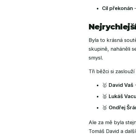
Cíl překonán
—
Nejrychlejš
Byla to krásná sout
skupině, naháněli s
smysl.
Tři běžci si zaslouží
🥇
David Vaš
·
🥈
Lukáš Vacu
🥉
Ondřej Šr
Ale za mě byla stejn
Tomáš David a další