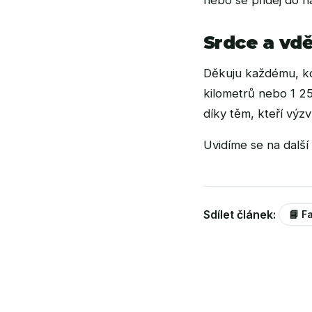
nebo se přidej do n
Srdce a vd
Děkuju každému, kdo
kilometrů nebo 1 25
díky těm, kteří výzv
Uvidíme se na další
Sdílet článek:
📘 F