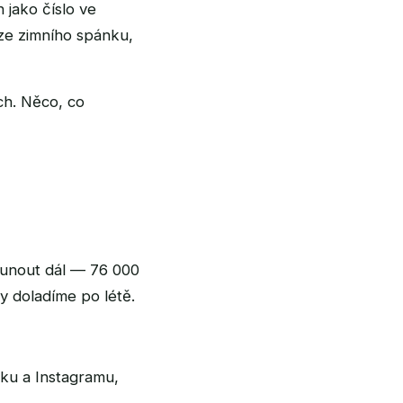
 jako číslo ve
 ze zimního spánku,
ch. Něco, co
sunout dál — 76 000
ly doladíme po létě.
oku a Instagramu,