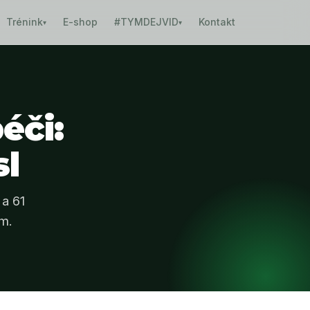
Trénink
E-shop
#TYMDEJVID
Kontakt
▾
▾
éči:
sl
a 61
m.