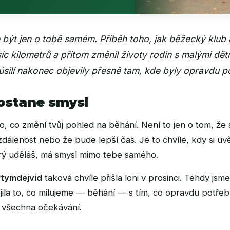
 být jen o tobě samém. Příběh toho, jak běžecký klub
íc kilometrů a přitom změnil životy rodin s malými dětm
úsilí nakonec objevily přesně tam, kde byly opravdu p
ostane smysl
, co změní tvůj pohled na běhání. Není to jen o tom, že s
zdálenost nebo že bude lepší čas. Je to chvíle, kdy si u
erý uděláš, má smysl mimo tebe samého.
tymdejvid
taková chvíle přišla loni v prosinci. Tehdy jsm
jila to, co milujeme — běhání — s tím, co opravdu potře
 všechna očekávání.