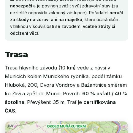
nebezpečí
a je povinen zvážit svůj zdravotní stav (za
nezletilé odpovídá zákonný zástupce). Pořadatel
neručí
za škody na zdraví ani na majetku
, které účastníkům
vzniknou v souvislosti se závodem,
včetně ztráty či
odcizení věcí
.
Trasa
Trasa hlavního závodu (10 km) vede z návsi v
Municích kolem Munického rybníka, podél zámku
Hluboká, ZOO, Dvora Vondrov a Bažantnice směrem
ke Zlivi a zpět do Munic. Povrch:
60 % asfalt / 40 %
šotolina
. Převýšení: 35 m. Trať je
certifikována
ČAS
.