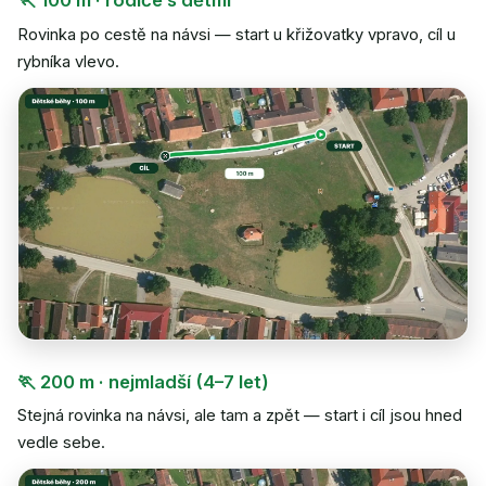
🏃 100 m · rodiče s dětmi
Rovinka po cestě na návsi — start u křižovatky vpravo, cíl u
rybníka vlevo.
🏃 200 m · nejmladší (4–7 let)
Stejná rovinka na návsi, ale tam a zpět — start i cíl jsou hned
vedle sebe.