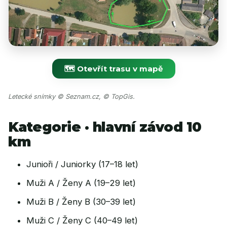
🗺️ Otevřít trasu v mapě
Letecké snímky © Seznam.cz, © TopGis.
Kategorie · hlavní závod 10
km
Junioři / Juniorky (17–18 let)
Muži A / Ženy A (19–29 let)
Muži B / Ženy B (30–39 let)
Muži C / Ženy C (40–49 let)