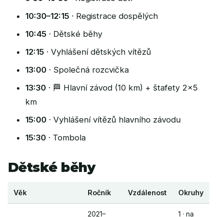
10:30–12:15
· Registrace dospělých
10:45
· Dětské běhy
12:15
· Vyhlášení dětských vítězů
13:00
· Společná rozcvička
13:30
· 🏁 Hlavní závod (10 km) + štafety 2×5
km
15:00
· Vyhlášení vítězů hlavního závodu
15:30
· Tombola
Dětské běhy
Věk
Ročník
Vzdálenost
Okruhy
2021–
1 · na