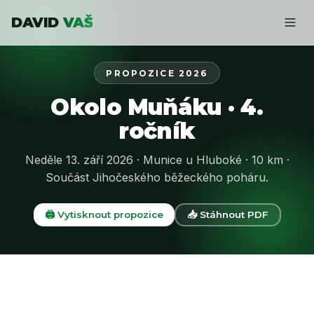
DAVID
VAŠ
PROPOZICE 2026
Okolo Muňáku · 4.
ročník
Neděle 13. září 2026 · Munice u Hluboké · 10 km ·
Součást Jihočeského běžeckého poháru.
🖨️ Vytisknout propozice
📥 Stáhnout PDF