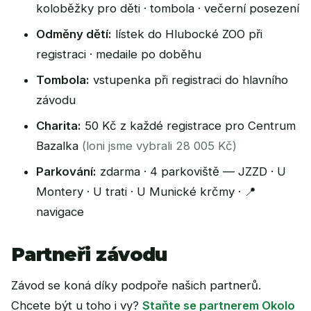
koloběžky pro děti · tombola · večerní posezení
Odměny dětí:
lístek do Hlubocké ZOO při
registraci · medaile po doběhu
Tombola:
vstupenka při registraci do hlavního
závodu
Charita:
50 Kč z každé registrace pro Centrum
Bazalka
(loni jsme vybrali 28 005 Kč)
Parkování:
zdarma · 4 parkoviště — JZZD · U
Montery · U trati · U Munické krčmy ·
📍
navigace
Partneři závodu
Závod se koná díky podpoře našich partnerů.
Chcete být u toho i vy?
Staňte se partnerem Okolo