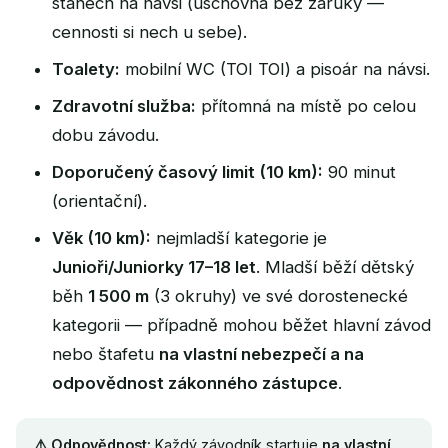
stanech na návsi (úschovna bez záruky —
cennosti si nech u sebe).
Toalety:
mobilní WC (TOI TOI) a pisoár na návsi.
Zdravotní služba:
přítomná na místě po celou
dobu závodu.
Doporučený časový limit (10 km):
90 minut
(orientační).
Věk (10 km):
nejmladší kategorie je
Junioři/Juniorky 17–18 let
. Mladší běží dětský
běh
1 500 m
(3 okruhy) ve své dorostenecké
kategorii — případně mohou běžet hlavní závod
nebo štafetu
na vlastní nebezpečí a na
odpovědnost zákonného zástupce
.
⚠️ Odpovědnost:
Každý závodník startuje
na vlastní