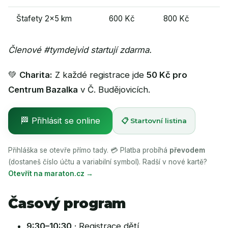
Štafety 2×5 km
600 Kč
800 Kč
Členové #tymdejvid startují zdarma.
💚
Charita:
Z každé registrace jde
50 Kč pro
Centrum Bazalka
v Č. Budějovicích.
🏁 Přihlásit se online
📋 Startovní listina
Přihláška se otevře přímo tady. 💳 Platba probíhá
převodem
(dostaneš číslo účtu a variabilní symbol). Radší v nové kartě?
Otevřít na maraton.cz →
Časový program
9:30–10:30
· Registrace dětí