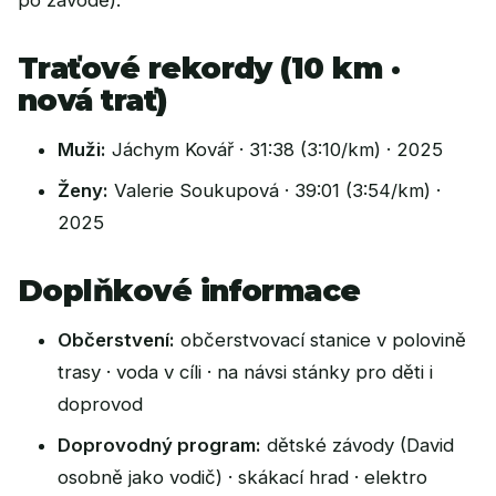
po závodě).
Traťové rekordy (10 km ·
nová trať)
Muži:
Jáchym Kovář · 31:38 (3:10/km) · 2025
Ženy:
Valerie Soukupová · 39:01 (3:54/km) ·
2025
Doplňkové informace
Občerstvení:
občerstvovací stanice v polovině
trasy · voda v cíli · na návsi stánky pro děti i
doprovod
Doprovodný program:
dětské závody (David
osobně jako vodič) · skákací hrad · elektro