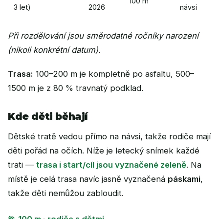
100 m
3 let)
2026
návsi
Při rozdělování jsou směrodatné ročníky narození
(nikoli konkrétní datum).
Trasa:
100–200 m je kompletně po asfaltu, 500–
1500 m je z 80 % travnatý podklad.
Kde děti běhají
Dětské tratě vedou přímo na návsi, takže rodiče mají
děti pořád na očích. Níže je letecký snímek každé
trati —
trasa i start/cíl jsou vyznačené zeleně
. Na
místě je celá trasa navíc jasně vyznačená
páskami
,
takže děti nemůžou zabloudit.