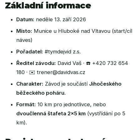
Základní informace
Datum:
neděle 13. září 2026
Místo:
Munice u Hluboké nad Vltavou (start/cíl
náves)
Pořadatel:
#tymdejvid z.s.
Ředitel závodu:
David Vaš · ☎️
+420 732 654
180
· ✉️
trener@davidvas.cz
Charakter:
Závod je součástí
Jihočeského
běžeckého poháru
.
Formát:
10 km pro jednotlivce, nebo
dvoučlenná štafeta 2×5 km
(vystřídání po 5
km).