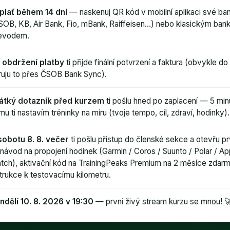
plať během 14 dní
— naskenuj QR kód v mobilní aplikaci své ba
SOB, KB, Air Bank, Fio, mBank, Raiffeisen…) nebo klasickým ban
evodem.
 obdržení platby
ti přijde finální potvrzení a faktura (obvykle d
ruju to přes ČSOB Bank Sync).
átký dotazník před kurzem
ti pošlu hned po zaplacení — 5 minu
mu ti nastavím tréninky na míru (tvoje tempo, cíl, zdraví, hodinky).
sobotu 8. 8. večer
ti pošlu přístup do členské sekce a otevřu pr
návod na propojení hodinek (Garmin / Coros / Suunto / Polar / Ap
tch), aktivační kód na TrainingPeaks Premium na 2 měsíce zdarm
strukce k testovacímu kilometru.
ndělí 10. 8. 2026 v 19:30
— první živý stream kurzu se mnou! 