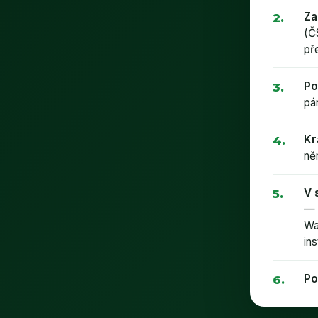
Za
(Č
př
Po
pá
Kr
ně
V 
— 
Wa
in
Po