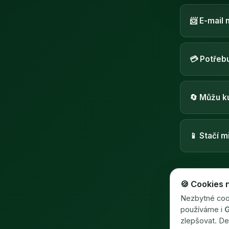
📨 E-mail 
💳 Potřebu
🔄 Můžu ku
📱 Stačí 
Už jsme sp
🍪 Cookies 
Nezbytné cook
používáme i
G
zlepšovat. De