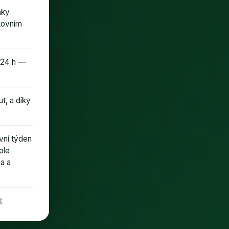
nky
kovním
o 24 h —
t, a díky
vní týden
ple
a a
