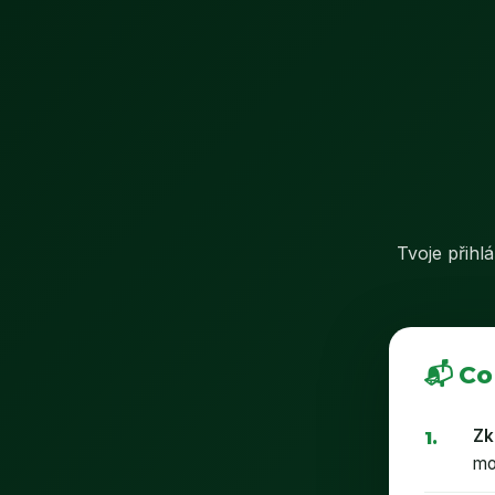
Tvoje přihl
📬 Co
Zk
mo