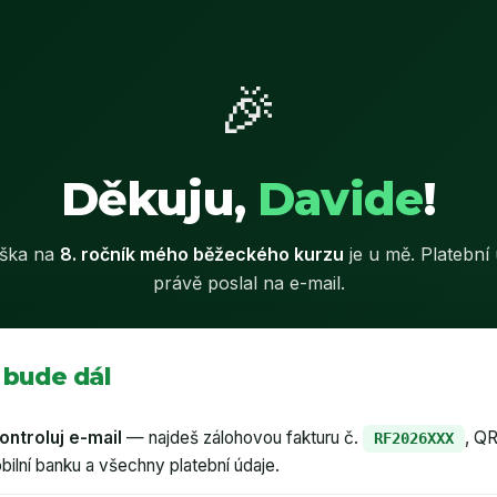
🎉
Děkuju,
Davide
!
áška na
8. ročník mého běžeckého kurzu
je u mě. Platební 
právě poslal na e-mail.
 bude dál
ontroluj e-mail
— najdeš zálohovou fakturu č.
, QR
RF2026XXX
bilní banku a všechny platební údaje.