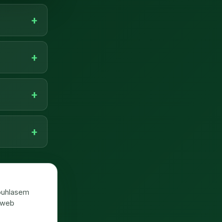
 recenzi 🙏
souhlasem
 web