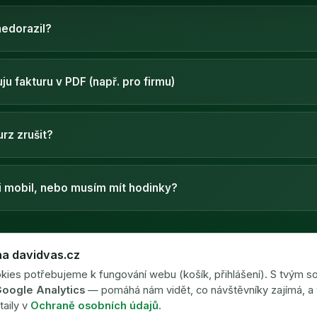
nedorazil?
ju fakturu v PDF (např. pro firmu)
rz zrušit?
mi mobil, nebo musím mít hodinky?
olu trénovali nebo jsi u mě nakupoval/a? Budu moc rád za krátkou
na davidvas.cz
⭐ Ohodnoť mě na Googlu
ies potřebujeme k fungování webu (košík, přihlášení). S tvým 
oogle Analytics
— pomáhá nám vidět, co návštěvníky zajímá, a
taily v
Ochraně osobních údajů
.