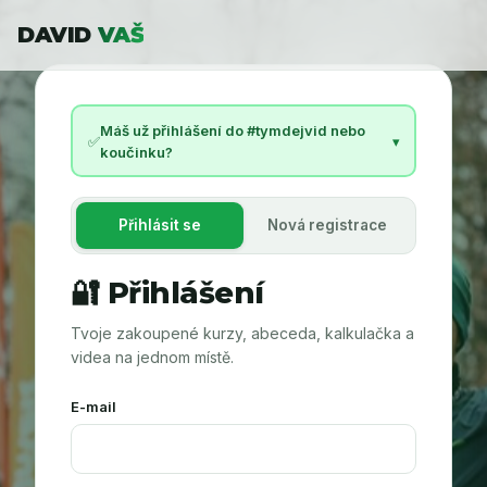
DAVID
VAŠ
Máš už přihlášení do #tymdejvid nebo
✅
▾
koučinku?
Přihlásit se
Nová registrace
🔐 Přihlášení
Tvoje zakoupené kurzy, abeceda, kalkulačka a
videa na jednom místě.
E-mail