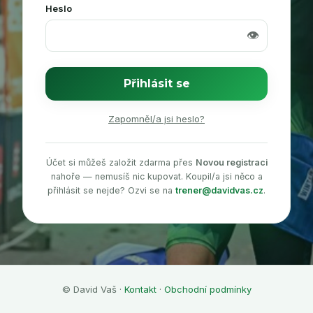
Heslo
👁️
Přihlásit se
Zapomněl/a jsi heslo?
Účet si můžeš založit zdarma přes
Novou registraci
nahoře — nemusíš nic kupovat. Koupil/a jsi něco a
přihlásit se nejde? Ozvi se na
trener@davidvas.cz
.
© David Vaš ·
Kontakt
·
Obchodní podmínky