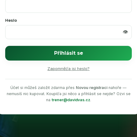
Heslo
👁️
Přihlásit se
Zapomněl/a jsi heslo?
Účet si můžeš založit zdarma přes
Novou registraci
nahoře —
nemusíš nic kupovat. Koupil/a jsi něco a přihlásit se nejde? Ozvi se
na
trener@davidvas.cz
.